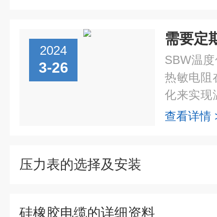
2024
SBW温
3-26
热敏电阻
化来实现
敏度取决
查看详情 
设计。主
热敏...
压力表的选择及安装
硅橡胶电缆的详细资料